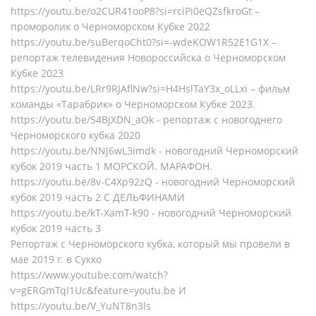
https://youtu.be/o2CUR41ooP8?si=rciPi0eQZsfkroGt –
проморолик о Черноморском Кубке 2022
https://youtu.be/suBerqoCht0?si=-wdeKOW1R52E1G1X –
репортаж телевидения Новороссийска о Черноморском
Кубке 2023
https://youtu.be/LRr9RJAflNw?si=H4HslTaY3x_oLLxi – фильм
команды «Тарабрик» о Черноморском Кубке 2023.
https://youtu.be/54BjXDN_aOk - репортаж с новогоднего
Черноморского кубка 2020
https://youtu.be/NNJ6wL3imdk - новогодний Черноморский
кубок 2019 часть 1 МОРСКОЙ. МАРАФОН.
https://youtu.be/8v-C4Xp92zQ - новогодний Черноморский
кубок 2019 часть 2 С ДЕЛЬФИНАМИ
https://youtu.be/kT-XamT-k90 - новогодний Черноморский
кубок 2019 часть 3
Репортаж с Черноморского кубка, который мы провели в
мае 2019 г. в Сукко
https://www.youtube.com/watch?
v=gERGmTqI1Uc&feature=youtu.be И
https://youtu.be/V_YuNT8n3ls