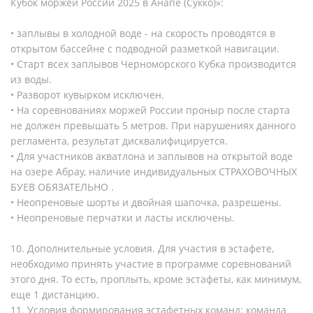
Кубок моржей России 2025 в Анапе (Сукко)»:
• заплывы в холодной воде - на скорость проводятся в
открытом бассейне с подводной разметкой навигации.
• Старт всех заплывов Черноморского Кубка производится
из воды.
• Разворот кувырком исключен.
• На соревнованиях моржей России проныр после старта
не должен превышать 5 метров. При нарушениях данного
регламента, результат дисквалифицируется.
• Для участников акватлона и заплывов на открытой воде
на озере Абрау, наличие индивидуальных СТРАХОВОЧНЫХ
БУЕВ ОБЯЗАТЕЛЬНО .
• Неопреновые шорты и двойная шапочка, разрешены.
• Неопреновые перчатки и ласты исключены.
10. Дополнительные условия. Для участия в эстафете,
необходимо принять участие в программе соревнований
этого дня. То есть, проплыть, кроме эстафеты, как минимум,
еще 1 дистанцию.
11. Условия формирования эстафетных команд: команда