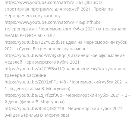
https://www.youtube.com/watch?v=36TLJlBruOQ –
спортивная программа для моржей 2021 . Трейл по
Чернореченскому каньону
https://www.youtube.com/watch?v=4iGpihfhSbI -
телерепортаж с Черноморского Кубка 2021 на телеканале
АНАПА РЕГИОН:50 / 0:52
https://youtu.be/TZ2Y625d5zs Едем на Черноморский кубок
2021 в Сукко. Встречаем весну на море!
https://youtu.be/aoPwVBgxBqc Дизайнерское оформление
медалей Черноморского Кубка 2021
https://youtu.be/u2C95BsrLtQ завершение кубка купанием
тренера в бассейне
https://youtu.be/ZQXLxPFUn48 - Черноморский кубок 2021 –
1 –й день (фильм В. Моргунова)
https://youtu.be/LqjYf2zf0Co - Черноморский кубок 2021 – 2 –
й день (фильм В. Моргунова)
https://youtu.be/RmlQtRXtYt8 - Черноморский кубок 2021 –
3–й день (фильм В. Моргунова)