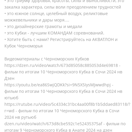
• это триумф здоровья, красоты, силы и выносливости, это
закалка характера, силы воли преодолением трудностей
• это южное солнце, целебный воздух, реликтовые
можжевельники и дары моря....
• это дизайнерские грамоты и медали
• это Кубки - лучшим КОМАНДАМ соревнований.
• Хотите быть с нами? Регистрируйтесь на АКВАТЛОН и
Кубок Черноморья
Видеоматериалы с Черноморских Кубков
https://dzen.ru/video/watch/673d85058c885053d4e69818 -
фильм по итогам 10 Черноморского Кубка в Сочи 2024 нв
Дзен
https://youtu.be/ea86SwjQDKk?si=9N5X5IysMJwwdhpj -
фильм по итогам 10 Черноморского Кубка в Сочи 2024 нв
ютьюб
https://rutube.ru/video/5c4334c31bc4aa00f8b1b5ddaed83118/?
r=wd - фильм по итогам 10 Черноморского Кубка в Сочи
2024 нв рутьюб
dzen.ru/video/watch/673d8cbe592c1e52435375af - фильм по
итогам 9 Черноморского Кубка в Анапе 2024 на дзен