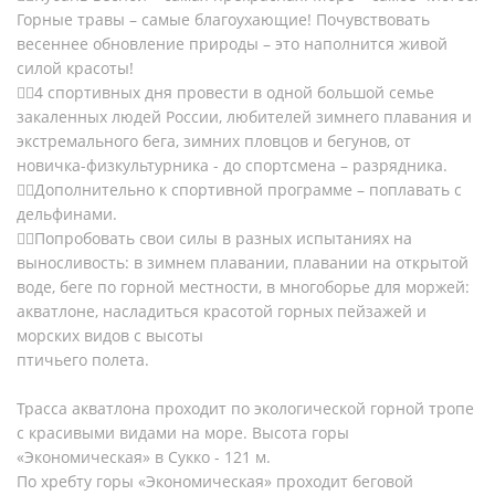
Горные травы – самые благоухающие! Почувствовать
весеннее обновление природы – это наполнится живой
силой красоты!
4 спортивных дня провести в одной большой семье
закаленных людей России, любителей зимнего плавания и
экстремального бега, зимних пловцов и бегунов, от
новичка-физкультурника - до спортсмена – разрядника.
Дополнительно к спортивной программе – поплавать с
дельфинами.
Попробовать свои силы в разных испытаниях на
выносливость: в зимнем плавании, плавании на открытой
воде, беге по горной местности, в многоборье для моржей:
акватлоне, насладиться красотой горных пейзажей и
морских видов с высоты
птичьего полета.
Трасса акватлона проходит по экологической горной тропе
с красивыми видами на море. Высота горы
«Экономическая» в Сукко - 121 м.
По хребту горы «Экономическая» проходит беговой